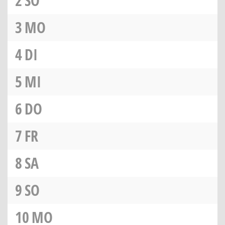
2
SO
3
MO
4
DI
5
MI
6
DO
7
FR
8
SA
9
SO
10
MO