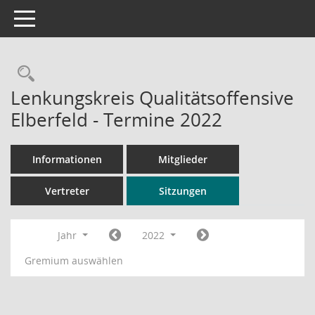
Toggle navigation
Rechercheauswahl
Lenkungskreis Qualitätsoffensive
Elberfeld - Termine 2022
Informationen
Mitglieder
Vertreter
Sitzungen
Jahr
2022
Gremium auswählen