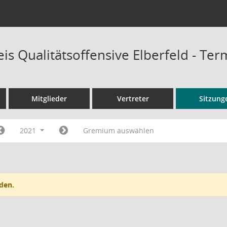
is Qualitätsoffensive Elberfeld - Te
Mitglieder
Vertreter
Sitzung
2021
Gremium auswählen
den.