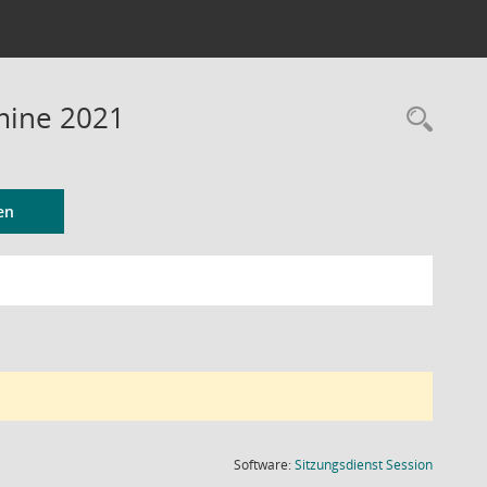
rmine 2021
Rec
en
(Wird in
Software:
Sitzungsdienst
Session