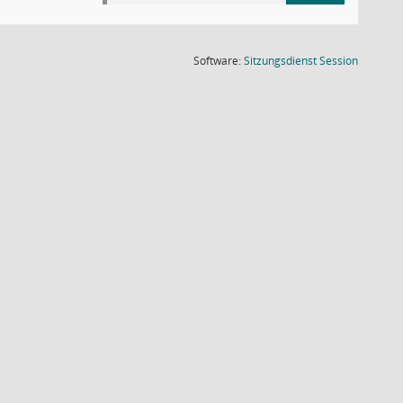
(Wird in
Software:
Sitzungsdienst
Session