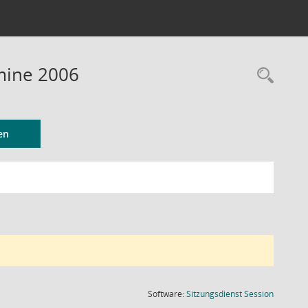
rmine 2006
Rec
en
(Wird in
Software:
Sitzungsdienst
Session