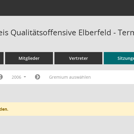
is Qualitätsoffensive Elberfeld - Te
Mitglieder
Vertreter
Sitzung
2006
Gremium auswählen
den.