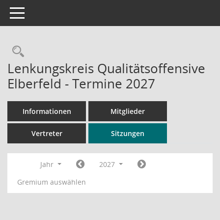
Toggle navigation
Rechercheauswahl
Lenkungskreis Qualitätsoffensive
Elberfeld - Termine 2027
Informationen
Mitglieder
Vertreter
Sitzungen
Jahr
2027
Gremium auswählen