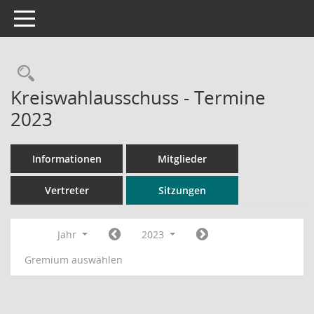
Toggle navigation
Rechercheauswahl
Kreiswahlausschuss - Termine
2023
Informationen
Mitglieder
Vertreter
Sitzungen
Jahr
2023
Gremium auswählen