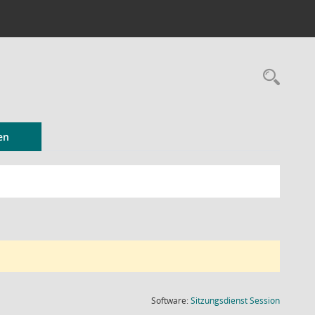
Rec
en
(Wird in
Software:
Sitzungsdienst
Session