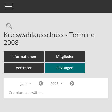
Toggle navigation
Rechercheauswahl
Kreiswahlausschuss - Termine
2008
Informationen
Mitglieder
Vertreter
Sitzungen
Jahr
2008
Gremium auswählen