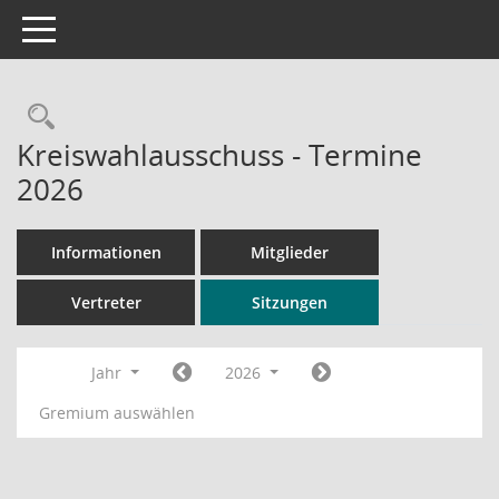
Toggle navigation
Rechercheauswahl
Kreiswahlausschuss - Termine
2026
Informationen
Mitglieder
Vertreter
Sitzungen
Jahr
2026
Gremium auswählen