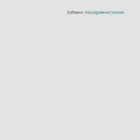
(Wird in
Software:
Sitzungsdienst
Session