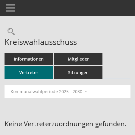
Toggle navigation
Rechercheauswahl
Kreiswahlausschuss
Informationen
Mitglieder
Vertreter
Sitzungen
Kommunalwahlperiode 2025 - 2030
Keine Vertreterzuordnungen gefunden.