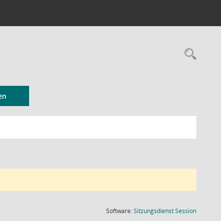
Rec
en
(Wird in
Software:
Sitzungsdienst
Session