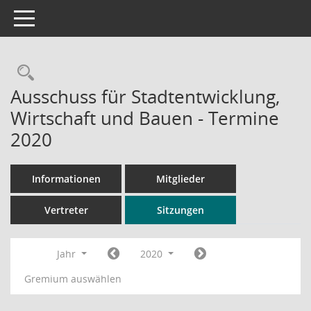
Toggle navigation
Rechercheauswahl
Ausschuss für Stadtentwicklung,
Wirtschaft und Bauen - Termine
2020
Informationen
Mitglieder
Vertreter
Sitzungen
Jahr
2020
Gremium auswählen