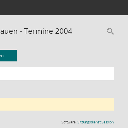
Bauen - Termine 2004
Rec
en
(Wird in
Software:
Sitzungsdienst
Session