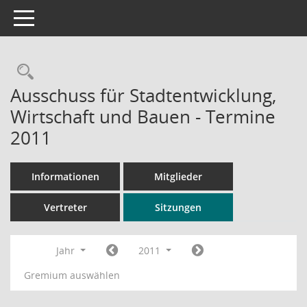
Toggle navigation
Rechercheauswahl
Ausschuss für Stadtentwicklung,
Wirtschaft und Bauen - Termine
2011
Informationen
Mitglieder
Vertreter
Sitzungen
Jahr
2011
Gremium auswählen