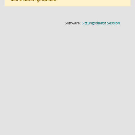
(Wird in
Software:
Sitzungsdienst
Session