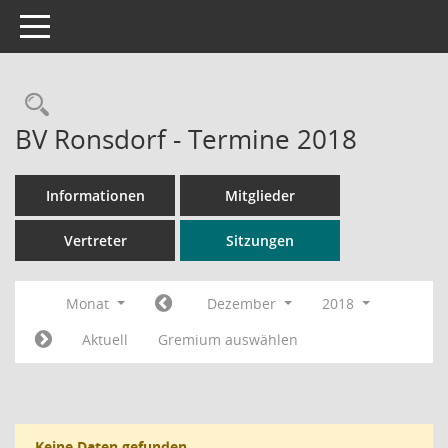
Toggle navigation
Rechercheauswahl
BV Ronsdorf - Termine 2018
Informationen
Mitglieder
Vertreter
Sitzungen
Monat
Dezember
2018
Aktuell
Gremium auswählen
Keine Daten gefunden.