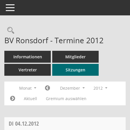
Toggle navigation
Rechercheauswahl
BV Ronsdorf - Termine 2012
Informationen
Mitglieder
Vertreter
Sitzungen
Monat
Dezember
2012
Aktuell
Gremium auswählen
DI
04.12.2012