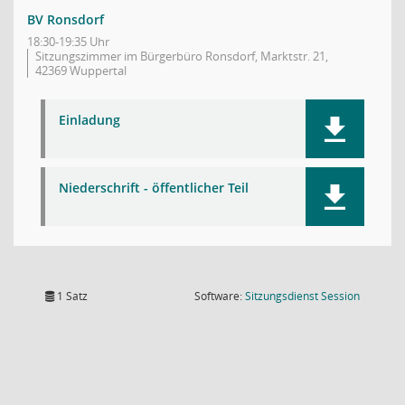
BV Ronsdorf
18:30-19:35 Uhr
Sitzungszimmer im Bürgerbüro Ronsdorf, Marktstr. 21,
42369 Wuppertal
Einladung
Niederschrift - öffentlicher Teil
(Wird in
1 Satz
Software:
Sitzungsdienst
Session