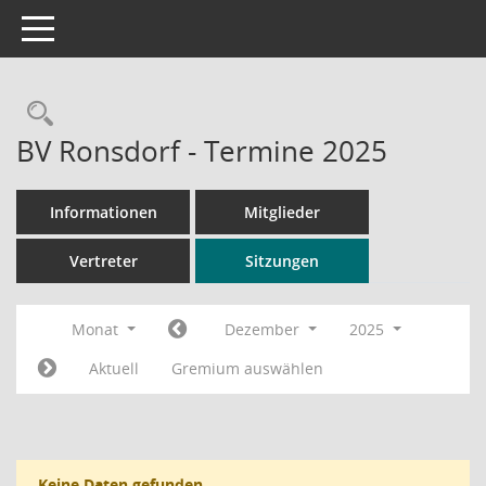
Toggle navigation
Rechercheauswahl
BV Ronsdorf - Termine 2025
Informationen
Mitglieder
Vertreter
Sitzungen
Monat
Dezember
2025
Aktuell
Gremium auswählen
Keine Daten gefunden.