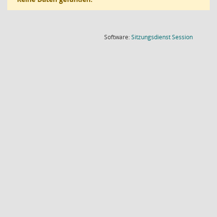
(Wird in
Software:
Sitzungsdienst
Session