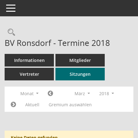
Toggle navigation
Rechercheauswahl
BV Ronsdorf - Termine 2018
Informationen
Mitglieder
Vertreter
Sitzungen
Monat
März
2018
Aktuell
Gremium auswählen
Keine Daten gefunden.