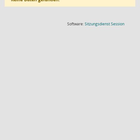
(Wird in
Software:
Sitzungsdienst
Session