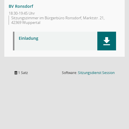
BV Ronsdorf
18:30-19:45 Uhr
Sitzungszimmer im Bürgerbüro Ronsdorf, Marktstr. 21,
42369 Wuppertal
Einladung
(Wird in
1 Satz
Software:
Sitzungsdienst
Session