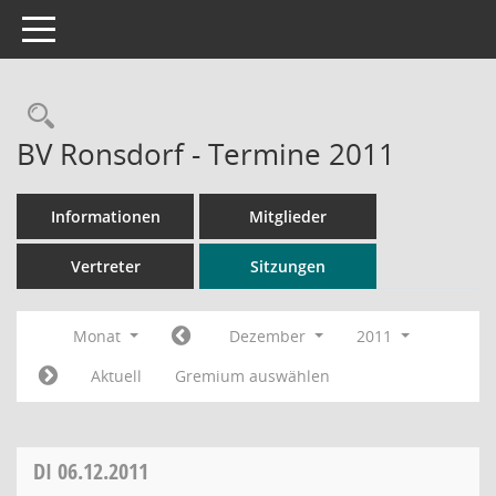
Toggle navigation
Rechercheauswahl
BV Ronsdorf - Termine 2011
Informationen
Mitglieder
Vertreter
Sitzungen
Monat
Dezember
2011
Aktuell
Gremium auswählen
DI
06.12.2011