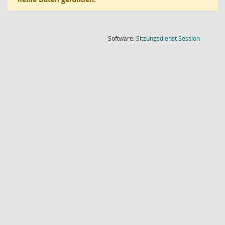
(Wird in
Software:
Sitzungsdienst
Session