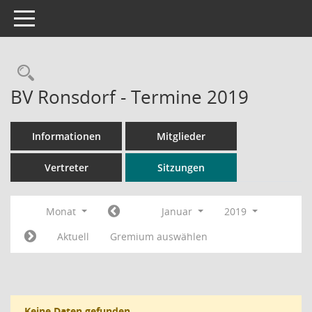
Toggle navigation
Rechercheauswahl
BV Ronsdorf - Termine 2019
Informationen
Mitglieder
Vertreter
Sitzungen
Monat
Januar
2019
Aktuell
Gremium auswählen
Keine Daten gefunden.