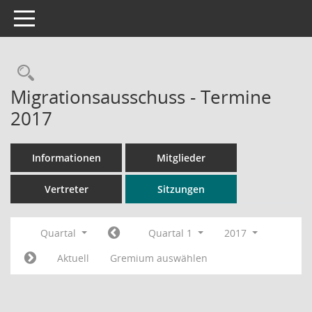
Toggle navigation
Rechercheauswahl
Migrationsausschuss - Termine
2017
Informationen
Mitglieder
Vertreter
Sitzungen
Quartal
Quartal 1
2017
Aktuell
Gremium auswählen