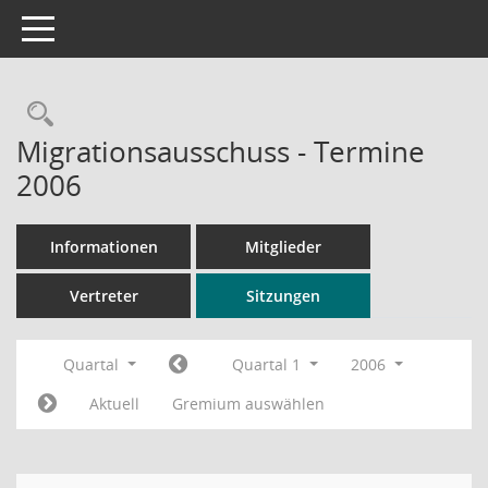
Toggle navigation
Rechercheauswahl
Migrationsausschuss - Termine
2006
Informationen
Mitglieder
Vertreter
Sitzungen
Quartal
Quartal 1
2006
Aktuell
Gremium auswählen