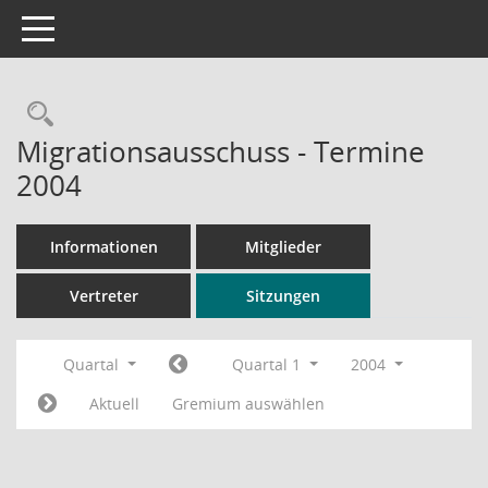
Toggle navigation
Rechercheauswahl
Migrationsausschuss - Termine
2004
Informationen
Mitglieder
Vertreter
Sitzungen
Quartal
Quartal 1
2004
Aktuell
Gremium auswählen