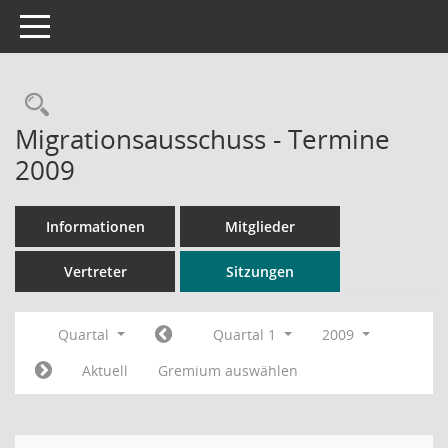
Toggle navigation
Rechercheauswahl
Migrationsausschuss - Termine
2009
Informationen
Mitglieder
Vertreter
Sitzungen
Quartal
Quartal 1
2009
Aktuell
Gremium auswählen