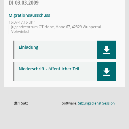
DI
03.03.2009
Migrationsausschuss
16:07-17:16 Uhr
Jugendzentrum OT Höhe, Höhe 67, 42329 Wuppertal-
Vohwinkel
Einladung
Niederschrift - öffentlicher Teil
(Wird in
1 Satz
Software:
Sitzungsdienst
Session