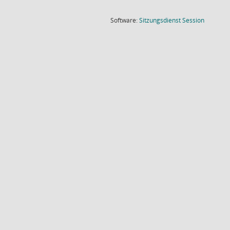
(Wird in
Software:
Sitzungsdienst
Session