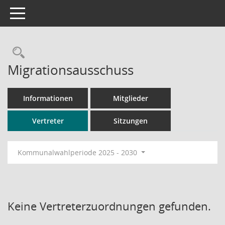
Toggle navigation
Rechercheauswahl
Migrationsausschuss
Informationen
Mitglieder
Vertreter
Sitzungen
Kommunalwahlperiode 2025 - 2030
Keine Vertreterzuordnungen gefunden.