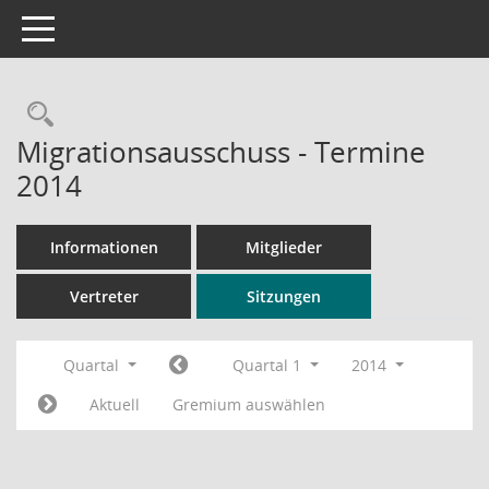
Toggle navigation
Rechercheauswahl
Migrationsausschuss - Termine
2014
Informationen
Mitglieder
Vertreter
Sitzungen
Quartal
Quartal 1
2014
Aktuell
Gremium auswählen