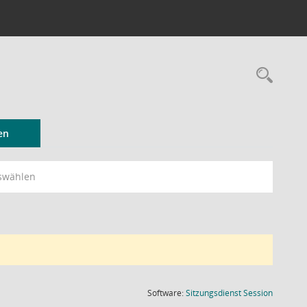
Rec
en
swählen
(Wird in
Software:
Sitzungsdienst
Session