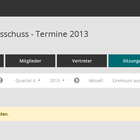
sschuss - Termine 2013
Mitglieder
Vertreter
Sitzung
Quartal 4
2013
Aktuell
Gremium au
den.