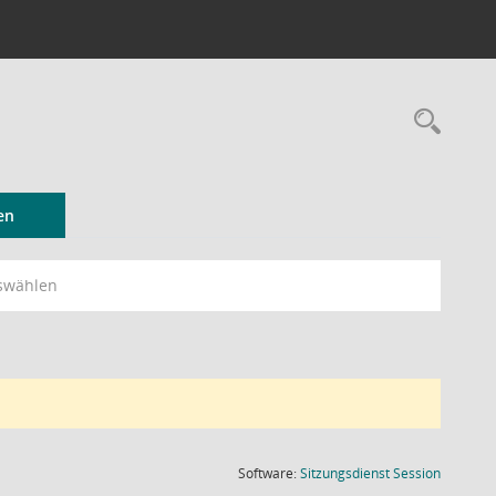
Rec
en
swählen
(Wird in
Software:
Sitzungsdienst
Session