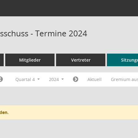
sschuss - Termine 2024
Mitglieder
Vertreter
Sitzung
Quartal 4
2024
Aktuell
Gremium au
den.