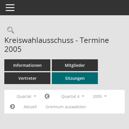
Toggle navigation
Rechercheauswahl
Kreiswahlausschuss - Termine
2005
Informationen
Mitglieder
Vertreter
Sitzungen
Quartal
Quartal 4
2005
Aktuell
Gremium auswählen