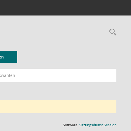
Rec
en
swählen
(Wird in
Software:
Sitzungsdienst
Session