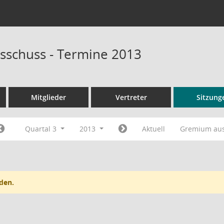
sschuss - Termine 2013
Mitglieder
Vertreter
Sitzung
Quartal 3
2013
Aktuell
Gremium au
den.