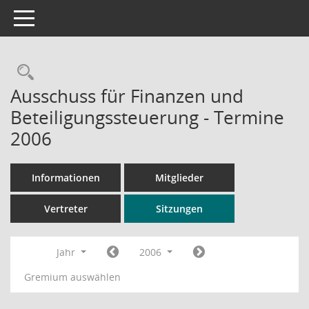
Toggle navigation
Rechercheauswahl
Ausschuss für Finanzen und
Beteiligungssteuerung - Termine
2006
Informationen
Mitglieder
Vertreter
Sitzungen
Jahr
2006
Gremium auswählen