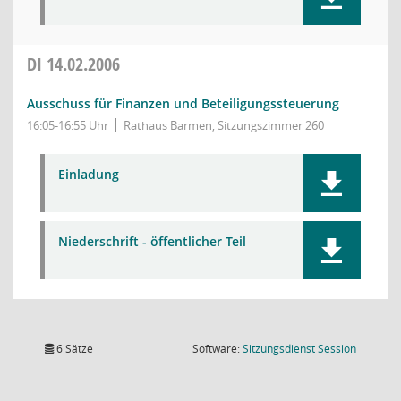
DI
14.02.2006
Ausschuss für Finanzen und Beteiligungssteuerung
16:05-16:55 Uhr
Rathaus Barmen, Sitzungszimmer 260
Einladung
Niederschrift - öffentlicher Teil
(Wird in
6 Sätze
Software:
Sitzungsdienst
Session