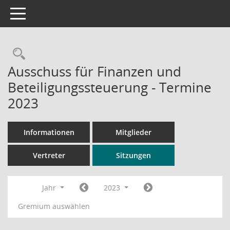
Toggle navigation
Rechercheauswahl
Ausschuss für Finanzen und
Beteiligungssteuerung - Termine
2023
Informationen
Mitglieder
Vertreter
Sitzungen
Jahr
2023
Gremium auswählen