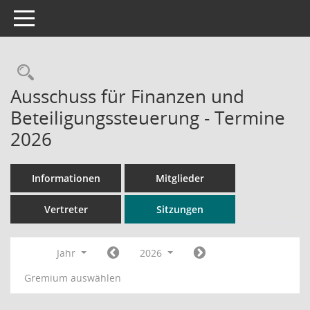
Toggle navigation
Rechercheauswahl
Ausschuss für Finanzen und
Beteiligungssteuerung - Termine
2026
Informationen
Mitglieder
Vertreter
Sitzungen
Jahr
2026
Gremium auswählen