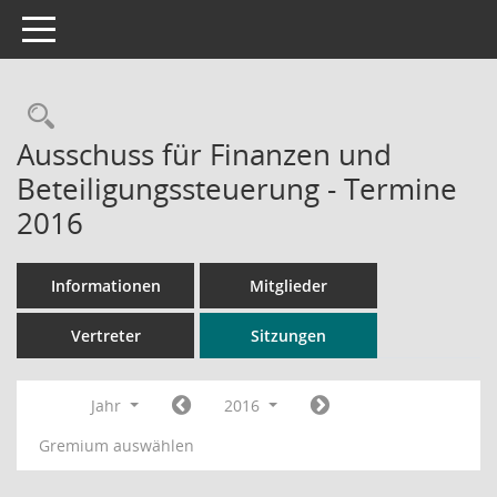
Toggle navigation
Rechercheauswahl
Ausschuss für Finanzen und
Beteiligungssteuerung - Termine
2016
Informationen
Mitglieder
Vertreter
Sitzungen
Jahr
2016
Gremium auswählen