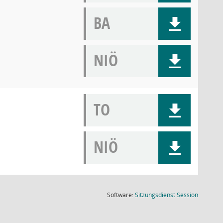
BA
NIÖ
TO
NIÖ
(Wird in
Software:
Sitzungsdienst
Session