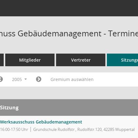
huss Gebäudemanagement - Termin
Mitglieder
Vertreter
Sitzung
2005
Gremium auswählen
Sitzung
Werksausschuss Gebäudemanagement
16:00-17:50 Uhr
Grundschule Rudolfstr., Rudolfstr.120, 42285 Wuppertal