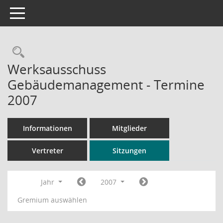
Toggle navigation
Rechercheauswahl
Werksausschuss
Gebäudemanagement - Termine
2007
Informationen
Mitglieder
Vertreter
Sitzungen
Jahr
2007
Gremium auswählen