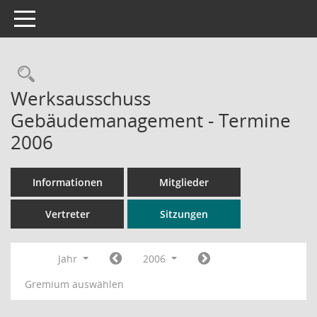
Toggle navigation
Rechercheauswahl
Werksausschuss
Gebäudemanagement - Termine
2006
Informationen
Mitglieder
Vertreter
Sitzungen
Jahr
2006
Gremium auswählen