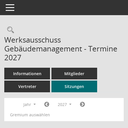
Toggle navigation
Rechercheauswahl
Werksausschuss
Gebäudemanagement - Termine
2027
Informationen
Mitglieder
Vertreter
Sitzungen
Jahr
2027
Gremium auswählen