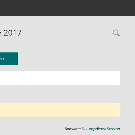
e 2017
Rec
en
(Wird in
Software:
Sitzungsdienst
Session