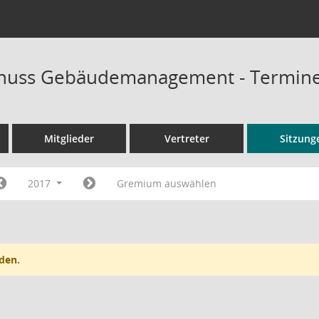
huss Gebäudemanagement - Termin
Mitglieder
Vertreter
Sitzung
2017
Gremium auswählen
den.