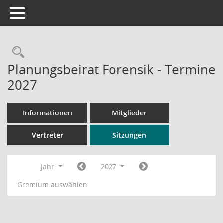
Toggle navigation
Rechercheauswahl
Planungsbeirat Forensik - Termine
2027
Informationen
Mitglieder
Vertreter
Sitzungen
Jahr
2027
Gremium auswählen