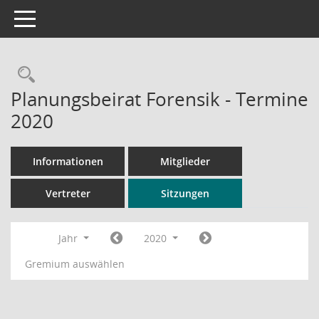
Toggle navigation
Rechercheauswahl
Planungsbeirat Forensik - Termine
2020
Informationen
Mitglieder
Vertreter
Sitzungen
Jahr
2020
Gremium auswählen