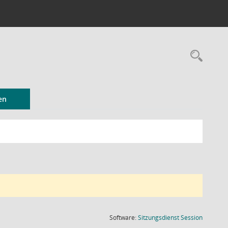
Rec
en
(Wird in
Software:
Sitzungsdienst
Session