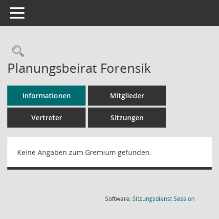
Toggle navigation
Rechercheauswahl
Planungsbeirat Forensik
Informationen
Mitglieder
Vertreter
Sitzungen
Keine Angaben zum Gremium gefunden.
(Wird in
Software:
Sitzungsdienst
Session