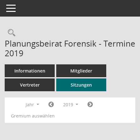
Toggle navigation
Rechercheauswahl
Planungsbeirat Forensik - Termine
2019
Informationen
Mitglieder
Vertreter
Sitzungen
Jahr
2019
Gremium auswählen