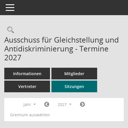
Toggle navigation
Rechercheauswahl
Ausschuss für Gleichstellung und
Antidiskriminierung - Termine
2027
Informationen
Mitglieder
Vertreter
Sitzungen
Jahr
2027
Gremium auswählen