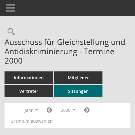
Toggle navigation
Rechercheauswahl
Ausschuss für Gleichstellung und
Antidiskriminierung - Termine
2000
Informationen
Mitglieder
Vertreter
Sitzungen
Jahr
2000
Gremium auswählen