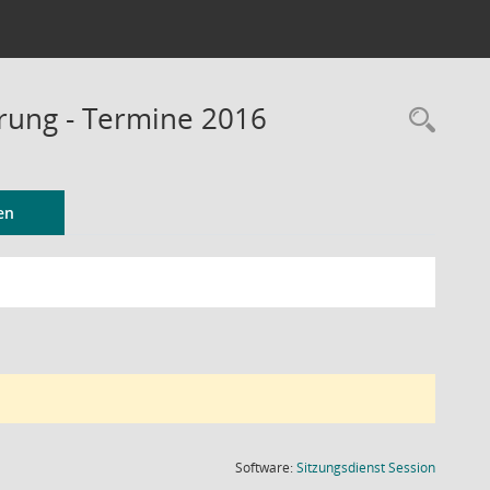
erung - Termine 2016
Rec
en
(Wird in
Software:
Sitzungsdienst
Session