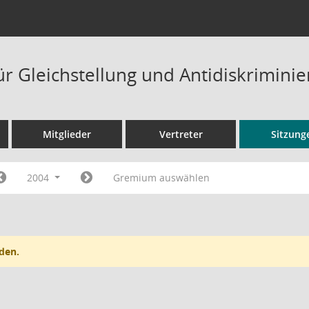
ür Gleichstellung und Antidiskrimini
Mitglieder
Vertreter
Sitzung
2004
Gremium auswählen
den.