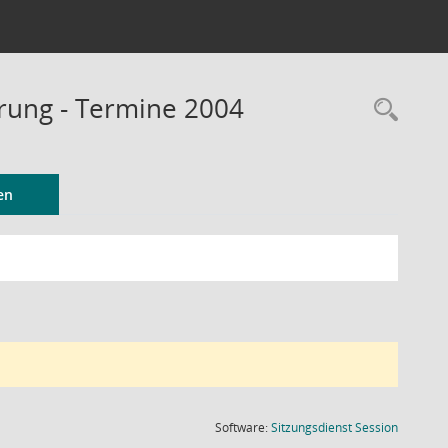
erung - Termine 2004
Rec
en
(Wird in
Software:
Sitzungsdienst
Session