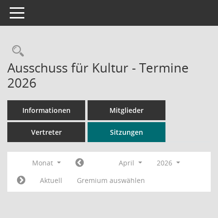
Toggle navigation
Rechercheauswahl
Ausschuss für Kultur - Termine
2026
Informationen
Mitglieder
Vertreter
Sitzungen
Monat
April
2026
Aktuell
Gremium auswählen